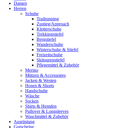
Damen
Herren
Schuhe
Trailrunning
Zustieg/Approach
Kletterschuhe
Trekkingstiefel
Bergstiefel
Wanderschuhe
Winterschuhe & Stiefel
Freizeitschuhe
Skitourenstiefel
Pflegemittel & Zubehör
Merino
Mützen & Accessoires
Jacken & Westen
Hosen & Shorts
Handschuhe
Wäsche
Socken
Shirts & Hemden
Pullover & Longsleeves
Waschmittel & Zubehör
Ausrüstung
Gutscheine