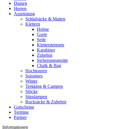
Damen
Herren
Ausrüstung
Schlafsäcke & Matten
Klettern
Helme
Gurte
Seile
Klettersteigsets
Karabiner
Zubehör
Sicherungsgeräte
Chalk & Bag
Hochtouren
Sonstiges
Winter
Trekking & Campen
Stöcke
Stirnlampen
Rucksäcke & Zubehör
Gutscheine
Termine
Partner
Informationen