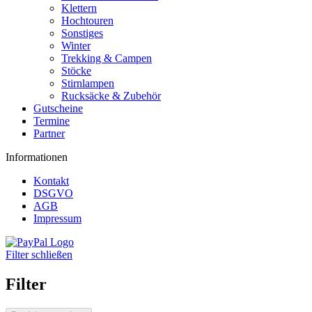
Klettern
Hochtouren
Sonstiges
Winter
Trekking & Campen
Stöcke
Stirnlampen
Rucksäcke & Zubehör
Gutscheine
Termine
Partner
Informationen
Kontakt
DSGVO
AGB
Impressum
Filter schließen
Filter