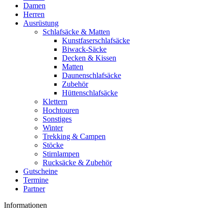
Damen
Herren
Ausrüstung
Schlafsäcke & Matten
Kunstfaserschlafsäcke
Biwack-Säcke
Decken & Kissen
Matten
Daunenschlafsäcke
Zubehör
Hüttenschlafsäcke
Klettern
Hochtouren
Sonstiges
Winter
Trekking & Campen
Stöcke
Stirnlampen
Rucksäcke & Zubehör
Gutscheine
Termine
Partner
Informationen