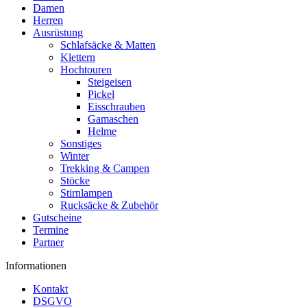
Damen
Herren
Ausrüstung
Schlafsäcke & Matten
Klettern
Hochtouren
Steigeisen
Pickel
Eisschrauben
Gamaschen
Helme
Sonstiges
Winter
Trekking & Campen
Stöcke
Stirnlampen
Rucksäcke & Zubehör
Gutscheine
Termine
Partner
Informationen
Kontakt
DSGVO